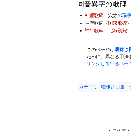
同音異字の歌碑
神聖歌碑
：穴太の
瑞
神聖歌碑（
国東歌碑
神生歌碑
：
北海別院
このページは
曖昧さ
ために、異なる用法
リンクしているペー
カテゴリ
:
曖昧さ回避
オニペデ