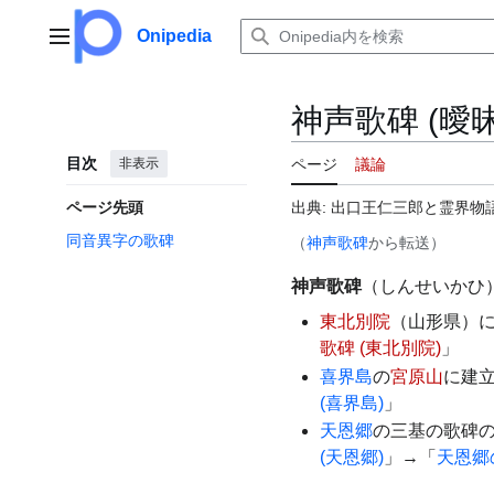
コ
ン
Onipedia
メインメニュー
テ
ン
ツ
神声歌碑 (曖
に
ス
目次
非表示
ページ
議論
キ
ッ
ページ先頭
出典: 出口王仁三郎と霊界物語
プ
同音異字の歌碑
（
神声歌碑
から転送）
神声歌碑
（しんせいかひ
東北別院
（山形県）
歌碑 (東北別院)
」
喜界島
の
宮原山
に建立
(喜界島)
」
天恩郷
の三基の歌碑の
(天恩郷)
」→「
天恩郷