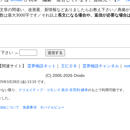
文章の間違い、改善案、新情報などありましたらお教え下さい／典拠が
数は最大3000字です／それ以上
長文になる場合や、返信が必要な場合
下さい →
【関連サイト】
霊界物語ネット
｜
王仁ＤＢ
｜
霊界物語チャンネル
｜
no
(C) 2005-2026 Onido
3月28日 (金) 13:10 です。
いない限り、
クリエイティブ・コモンズ 表示-非営利-継承
のもとで利用可能です。
れました。
pediaについて
免責事項
モバイルビュー