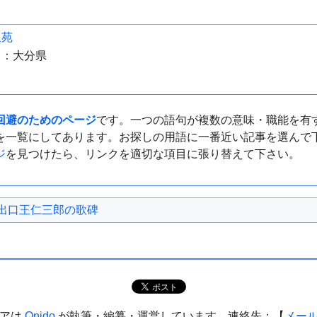
泉苑
）：大分県
回避のためのページ
です。一つの語句が複数の意味・職能を有
を一覧にしてあります。お探しの用語に一番近い記事を選んで
ジ
を見つけたら、リンクを適切な項目に張り替えて下さい。
出口王仁三郎の歌碑
ィアは
Onido
が執筆・編纂・運営しています。連絡先：【
メー