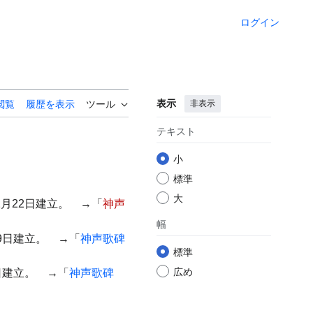
ログイン
表示
非表示
閲覧
履歴を表示
ツール
テキスト
小
標準
大
1月22日建立。 →「
神声
幅
9日建立。 →「
神声歌碑
標準
広め
日建立。 →「
神声歌碑