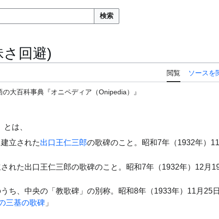
検索
昧さ回避)
閲覧
ソースを
の大百科事典『オニペディア（Onipedia）』
）とは、
に建立された
出口王仁三郎
の歌碑のこと。昭和7年（1932年）1
された出口王仁三郎の歌碑のこと。昭和7年（1932年）12月1
うち、中央の「教歌碑」の別称。昭和8年（1933年）11月25
の三基の歌碑
」