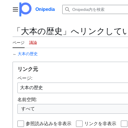
コ
ン
Onipedia
メインメニュー
テ
ン
ツ
「大本の歴史」へリンクして
に
ス
ページ
議論
キ
ッ
←
大本の歴史
プ
リンク元
ページ:
名前空間:
すべて
参照読み込みを非表示
リンクを非表示