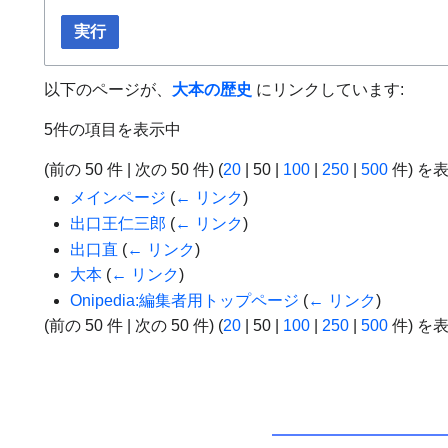
実行
以下のページが、
大本の歴史
にリンクしています:
5件の項目を表示中
(
前の 50 件
|
次の 50 件
) (
20
|
50
|
100
|
250
|
500
件) を
メインページ
(
← リンク
)
出口王仁三郎
(
← リンク
)
出口直
(
← リンク
)
大本
(
← リンク
)
Onipedia:編集者用トップページ
(
← リンク
)
(
前の 50 件
|
次の 50 件
) (
20
|
50
|
100
|
250
|
500
件) を