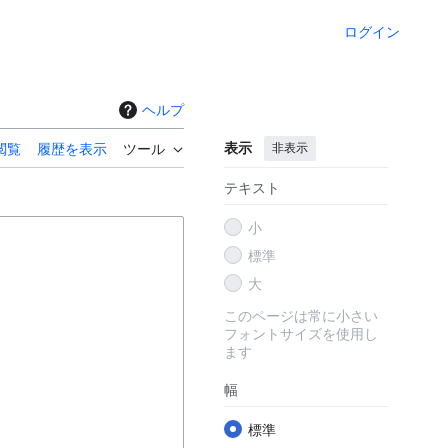
ログイン
ヘルプ
表示
非表示
閲覧
履歴を表示
ツール
テキスト
小
標準
大
このページは常に小さい
フォントサイズを使用し
ます
幅
標準