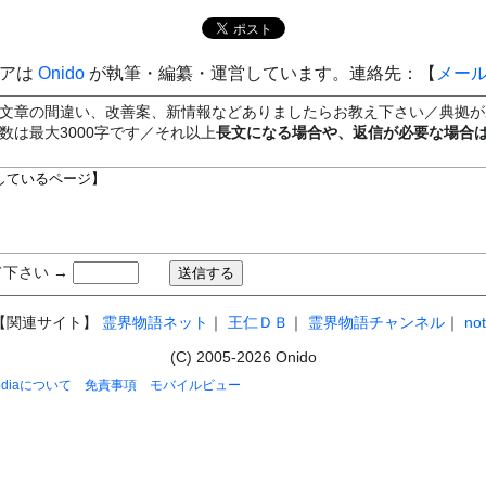
ィアは
Onido
が執筆・編纂・運営しています。連絡先：【
メー
文章の間違い、改善案、新情報などありましたらお教え下さい／典拠が
数は最大3000字です／それ以上
長文になる場合や、返信が必要な場合
下さい →
【関連サイト】
霊界物語ネット
｜
王仁ＤＢ
｜
霊界物語チャンネル
｜
no
(C) 2005-2026 Onido
pediaについて
免責事項
モバイルビュー