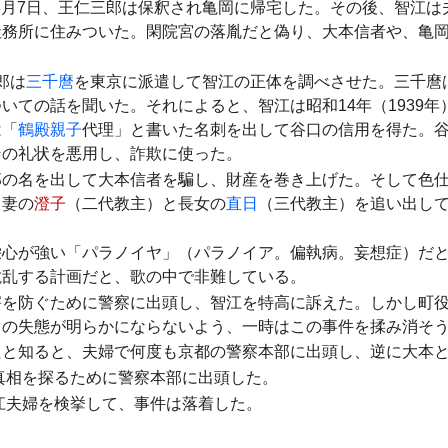
年）8月7日、王仁三郎は保釈され亀岡に帰宅した。その後、智江
社務所に住みついた。閑院宮の落胤だと偽り、大本信者や、亀
郎は
三千麿
を東京に派遣して智江の正体を調べさせた。三千麿
いての話を聞いた。それによると、智江は昭和14年（1939
は「
鶴殿親子
代理」と書いた名刺を出して谷口の信用を得た。
その礼状を悪用し、詐欺に使った。
郎の名を出して大本信者を騙し、財産を巻き上げた。そして色
、妻の
澄子
（二代教主）と長女の
直日
（三代教主）を追い出し
栄心が強い「パラノイヤ」（パラノイア。偏執病。妄想症）だ
撹乱する計画だと、歌の中で非難している。
害を防ぐために警察に出頭し、智江を特高に訴えた。しかし町
ちの失態が明らかにならないよう、一時はこの事件を揉み消そ
たと知ると、夫婦で何度も京都の警察本部に出頭し、逆に大本
真相を探るために警察本部に出頭した。
智江夫婦を検挙して、事件は落着した。