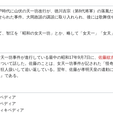
戸時代に山伏の天一坊改行が、徳川吉宗（第8代将軍）の落胤
せられた事件。大岡政談の講談に取り入れられ、後には歌舞伎
て、智江を「昭和の女天一坊」とか、略して「女天一」「女天
天一坊事件が進行している最中の昭和17年9月7日に、
佐藤紋
について話した。佐藤のことは、女天一坊事件が記された「怪
を狂人扱いして追い返している。翌年、佐藤が孝明天皇の遺勅
里』である。
キペディア
キペディア
ウィキペディア