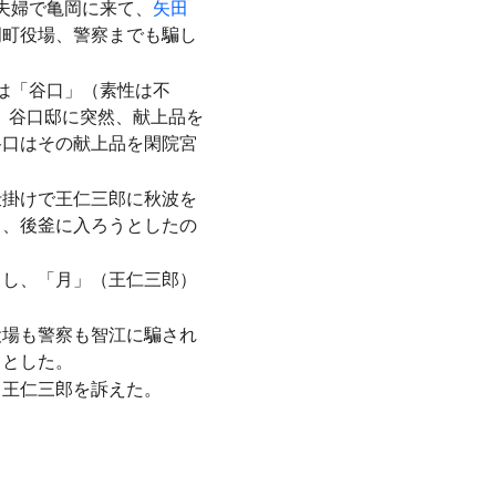
は夫婦で亀岡に来て、
矢田
岡町役場、警察までも騙し
は「谷口」（素性は不
年）谷口邸に突然、献上品を
谷口はその献上品を閑院宮
仕掛けで王仁三郎に秋波を
て、後釜に入ろうとしたの
とし、「月」（王仁三郎）
役場も警察も智江に騙され
うとした。
と王仁三郎を訴えた。