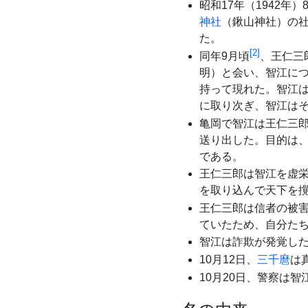
昭和17年（1942
神社
（鍬山神社）の
た。
[
2
]
同年9月頃
、王仁三
明）と会い、智江につ
持って現れた。智江
に取り次ぎ、智江は
亀岡で智江は王仁三
送り出した。目的は
である。
王仁三郎は智江を虚
を取り込んで天下を
王仁三郎は信者の被
ていたため、自分た
智江は詐欺が発覚し
10月12日、
三千麿
は
10月20日、警察は