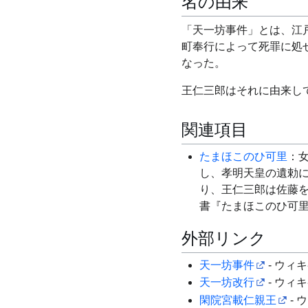
名の由来
「天一坊事件」とは、江
町奉行によって死罪に処
なった。
王仁三郎はそれに由来し
関連項目
たまほこのひ可里
：女
し、孝明天皇の遺勅
り、王仁三郎は佐藤
書『たまほこのひ可
外部リンク
天一坊事件
- ウィ
天一坊改行
- ウィ
閑院宮載仁親王
- 