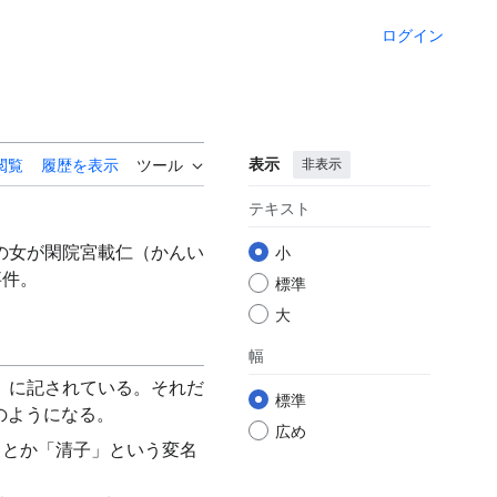
ログイン
表示
非表示
閲覧
履歴を表示
ツール
テキスト
の女が閑院宮載仁（かんい
小
事件。
標準
大
幅
」に記されている。それだ
標準
のようになる。
広め
」とか「清子」という変名