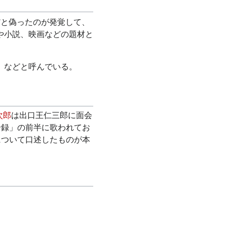
だと偽ったのが発覚して、
や小説、映画などの題材と
」などと呼んでいる。
次郎
は出口王仁三郎に面会
奇録」の前半に歌われてお
について口述したものが本