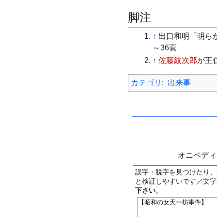
脚注
↑
出口和明「明ら
～36頁
↑
佐藤紋次郎
が王
カテゴリ
:
出来事
オニペデ
誤字・脱字を見つけたり、
と検証しやすいです／文字
下さい
。