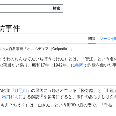
検索
坊事件
閲覧
ソースを
の大百科事典『オニペディア（Onipedia）』
ょうわのおんなてんいちぼうじけん）とは、「智江」という名
の落胤だと偽り、昭和17年（1942年）に
亀岡
で詐欺を働いた
の歌集『
月照山
』の最後に収録されている「怪奇録」と「山嵐
[
1
]
、
出口和明
による解説
を参考にすると、事件のあらましは次
ともえ？ちえ？）は「山さん」という海軍中尉の妻で、「千枝