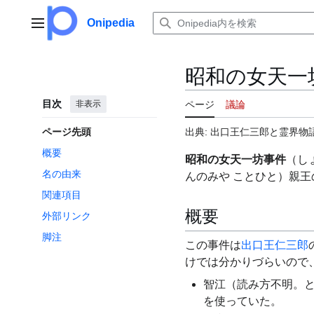
コ
ン
Onipedia
メインメニュー
テ
ン
ツ
昭和の女天一
に
ス
目次
非表示
ページ
議論
キ
ッ
ページ先頭
出典: 出口王仁三郎と霊界物語
プ
概要
昭和の女天一坊事件
（し
名の由来
んのみや ことひと）親王
関連項目
概要
外部リンク
脚注
この事件は
出口王仁三郎
けでは分かりづらいので
智江（読み方不明。
を使っていた。