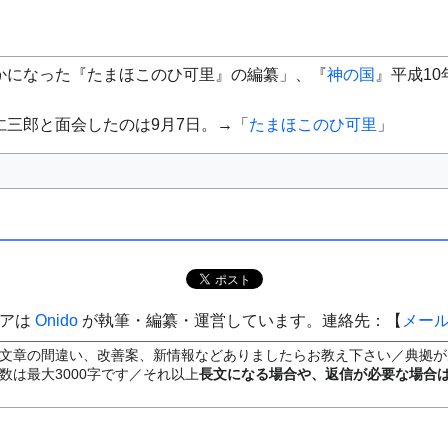
かになった『たまほこのひ可里』の編纂」、『
神の国
』平成10
仁三郎と面会したのは9月7日。→「
たまほこのひ可里
」
ィアは
Onido
が執筆・編纂・運営しています。連絡先：【
メー
文章の間違い、改善案、新情報などありましたらお教え下さい／典拠が
数は最大3000字です／それ以上
長文になる場合や、返信が必要な場合