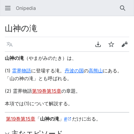
Onipedia
検索
山神の滝
言語
PDFをダウンロ
ウォッチ
ソー
山神の滝
（やまがみのたき）は、
(1)
霊界物語
に登場する滝。
丹波の国
の
高熊山
にある。
「山の神の滝」とも呼ばれる。
(2) 霊界物語
第19巻第15章
の章題。
本項では(1)について解説する。
第19巻第15章
「
山神の滝
」
#
だけに出る。
主なエピソード