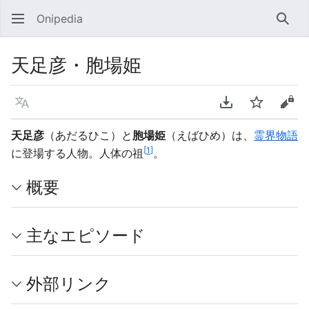
Onipedia
検索
天足彦・胞場姫
言語
PDFをダウンロ
ウォッチ
ソー
天足彦
（あだるひこ）と
胞場姫
（えばひめ）は、
霊界物語
[
1
]
に登場する人物。人体の祖
。
概要
主なエピソード
外部リンク