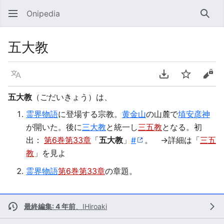
Onipedia
検索
五大教
言語
PDFをダウンロ
ウォッチ
ソー
五大教
（ごだいきょう）は、
霊界物語
に登場する宗教。
黄金山
の山麓で
埴安彦神
が開いた。後に
三大教
と統一し
三五教
となる。初
出：
第6巻第33章
「
五大教
」
#
。 →詳細は「
三五
教
」を見よ
霊界物語
第6巻第33章
の章題。
最終編集: 4 年前
、
IHiroaki