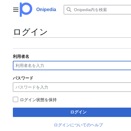
コ
ン
Onipedia
メインメニュー
テ
ン
ツ
ログイン
に
ス
キ
ッ
利用者名
プ
パスワード
ログイン状態を保持
ログイン
ログインについてのヘルプ