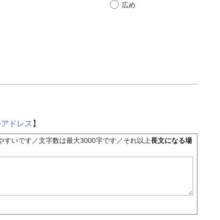
広め
ルアドレス
】
すいです／文字数は最大3000字です／それ以上
長文になる場