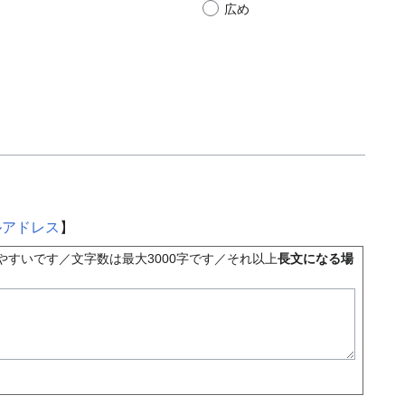
広め
ルアドレス
】
すいです／文字数は最大3000字です／それ以上
長文になる場