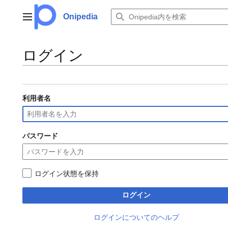
コ
ン
Onipedia
メインメニュー
テ
ン
ツ
ログイン
に
ス
キ
ッ
利用者名
プ
パスワード
ログイン状態を保持
ログイン
ログインについてのヘルプ