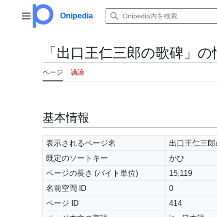
コ
ン
Onipedia
メインメニュー
テ
ン
ツ
「出口王仁三郎の歌碑」の
に
ス
ページ
議論
キ
ッ
プ
基本情報
表示されるページ名
出口王仁三郎
既定のソートキー
かひ
ページの長さ (バイト単位)
15,119
名前空間 ID
0
ページ ID
414