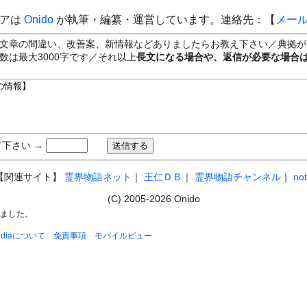
ィアは
Onido
が執筆・編纂・運営しています。連絡先：【
メー
文章の間違い、改善案、新情報などありましたらお教え下さい／典拠が
数は最大3000字です／それ以上
長文になる場合や、返信が必要な場合
下さい →
【関連サイト】
霊界物語ネット
｜
王仁ＤＢ
｜
霊界物語チャンネル
｜
no
(C) 2005-2026 Onido
れました。
pediaについて
免責事項
モバイルビュー