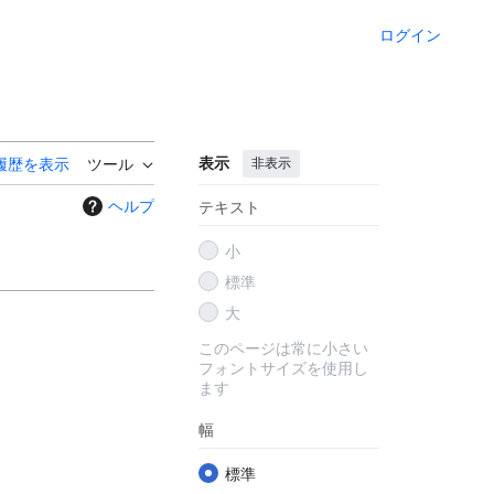
ログイン
表示
非表示
履歴を表示
ツール
ヘルプ
テキスト
小
標準
大
このページは常に小さい
フォントサイズを使用し
ます
幅
標準