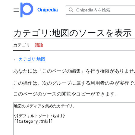
コ
ン
Onipedia
メインメニュー
テ
ン
ツ
カテゴリ:地図のソースを表示
に
ス
カテゴリ
議論
キ
ッ
←
カテゴリ:地図
プ
あなたには「このページの編集」を行う権限がありませ
この操作は、次のグループに属する利用者のみが実行で
このページのソースの閲覧やコピーができます。