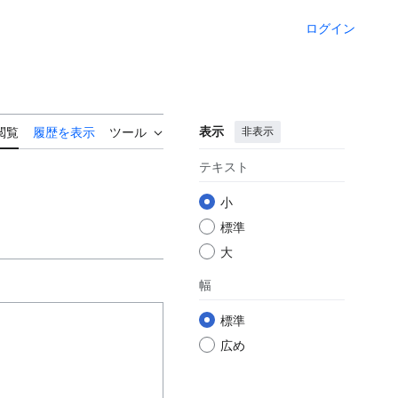
ログイン
表示
非表示
閲覧
履歴を表示
ツール
テキスト
小
標準
大
幅
標準
広め