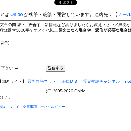
ィアは
Onido
が執筆・編纂・運営しています。連絡先：【
メー
文章の間違い、改善案、新情報などありましたらお教え下さい／典拠が
数は最大3000字です／それ以上
長文になる場合や、返信が必要な場合
下さい →
【関連サイト】
霊界物語ネット
｜
王仁ＤＢ
｜
霊界物語チャンネル
｜
no
(C) 2005-2026 Onido
れました。
pediaについて
免責事項
モバイルビュー