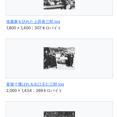
改森家を訪れた上田喜三郎.jpg
1,600 × 1,400；307キロバイト
駕籠で運ばれる出口王仁三郎.jpg
2,000 × 1,434；269キロバイト