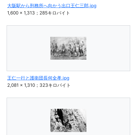
大阪駅から刑務所へ向かう出口王仁三郎.jpg
1,600 × 1,313；285キロバイト
王仁一行と護衛団長何全孝.jpg
2,081 × 1,310；323キロバイト