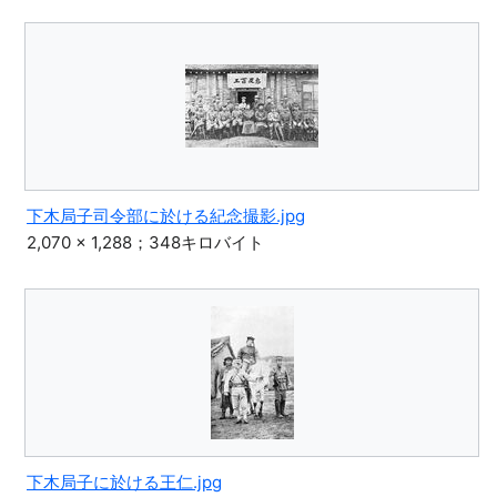
下木局子司令部に於ける紀念撮影.jpg
2,070 × 1,288；348キロバイト
下木局子に於ける王仁.jpg