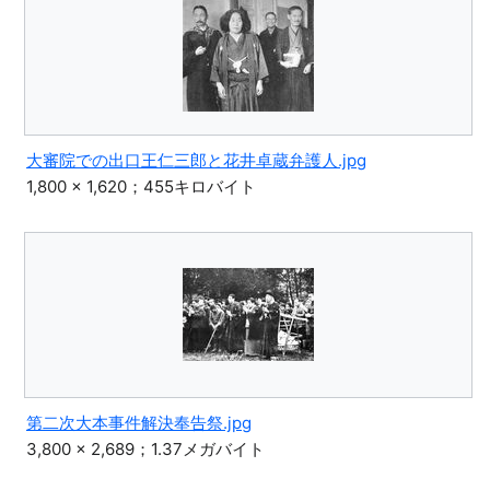
大審院での出口王仁三郎と花井卓蔵弁護人.jpg
1,800 × 1,620；455キロバイト
第二次大本事件解決奉告祭.jpg
3,800 × 2,689；1.37メガバイト