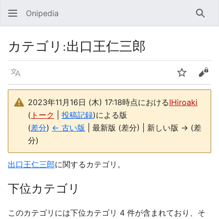
Onipedia
検索
カテゴリ
:
出口王仁三郎
言語
ウォッチ
ソー
2023年11月16日 (木) 17:18時点における
IHiroaki
(
トーク
|
投稿記録
)
による版
(
差分
)
← 古い版
| 最新版 (差分) | 新しい版 → (差
分)
出口王仁三郎
に関するカテゴリ。
下位カテゴリ
このカテゴリには下位カテゴリ 4 件が含まれており、そ