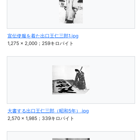
宣伝使服を着た出口王仁三郎1.jpg
1,275 × 2,000；259キロバイト
大書する出口王仁三郎（昭和5年）.jpg
2,570 × 1,985；339キロバイト