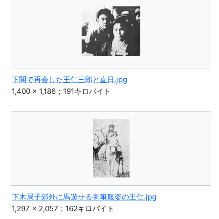
下関で再会した王仁三郎と直日.jpg
1,400 × 1,186；191キロバイト
下木局子郊外に馬遊せる喇嘛服姿の王仁.jpg
1,297 × 2,057；162キロバイト