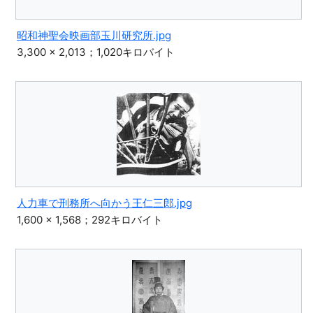
昭和神聖会映画部玉川研究所.jpg
3,300 × 2,013；1,020キロバイト
人力車で刑務所へ向かう王仁三郎.jpg
1,600 × 1,568；292キロバイト