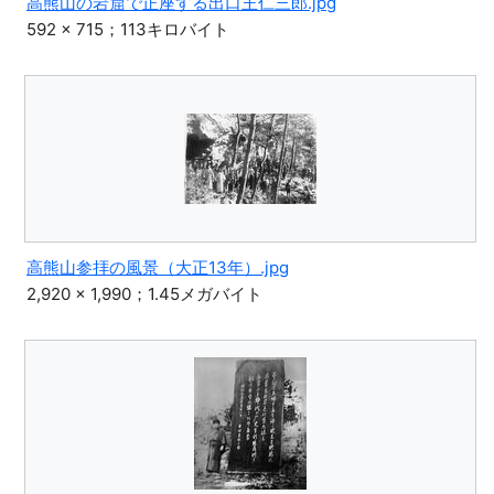
高熊山の岩窟で正座する出口王仁三郎.jpg
592 × 715；113キロバイト
高熊山参拝の風景（大正13年）.jpg
2,920 × 1,990；1.45メガバイト