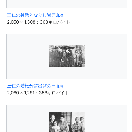
王仁の神懸となりし岩窟.jpg
2,050 × 1,308；363キロバイト
王仁の若松分監出監の日.jpg
2,060 × 1,281；358キロバイト