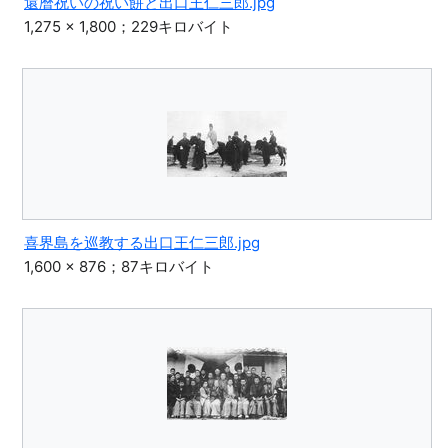
還暦祝いの祝い餅と出口王仁三郎.jpg
1,275 × 1,800；229キロバイト
喜界島を巡教する出口王仁三郎.jpg
1,600 × 876；87キロバイト