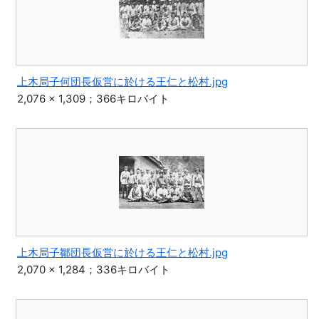
上木局子何団長仮営に於ける王仁と松村.jpg
2,076 × 1,309；366キロバイト
上木局子鄒団長仮営に於ける王仁と松村.jpg
2,070 × 1,284；336キロバイト