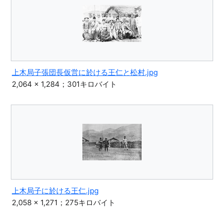
上木局子張団長仮営に於ける王仁と松村.jpg
2,064 × 1,284；301キロバイト
上木局子に於ける王仁.jpg
2,058 × 1,271；275キロバイト