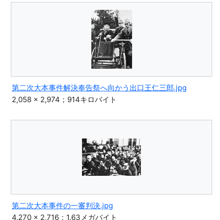
第二次大本事件解決奉告祭へ向かう出口王仁三郎.jpg
2,058 × 2,974；914キロバイト
第二次大本事件の一審判決.jpg
4,270 × 2,716；1.63メガバイト