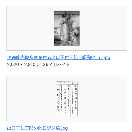
伊都能売観音像を作る出口王仁三郎（昭和6年）.jpg
2,020 × 2,810；1.36メガバイト
出口王仁三郎の歌日記原稿.jpg