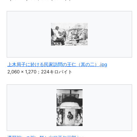
上木局子に於ける民家訪問の王仁（其の二）.jpg
2,060 × 1,270；224キロバイト