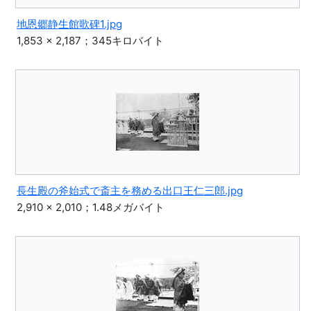
地恩郷静生館歌碑1.jpg
1,853 × 2,187；345キロバイト
長生殿の斧始式で斎主を務める出口王仁三郎.jpg
2,910 × 2,010；1.48メガバイト