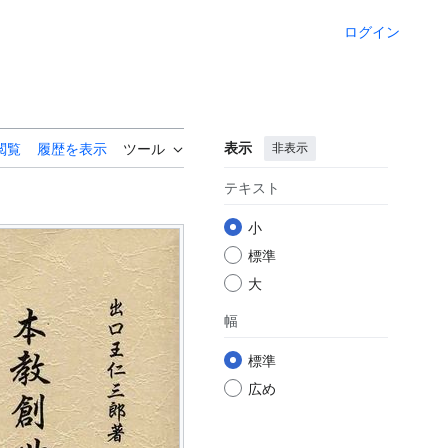
ログイン
表示
非表示
閲覧
履歴を表示
ツール
テキスト
小
標準
大
幅
標準
広め