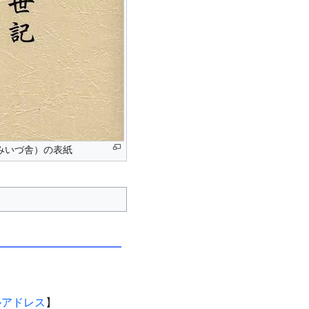
みいづ舎）の表紙
ルアドレス
】