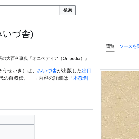
検索
みいづ舎)
閲覧
ソースを
の大百科事典『オニペディア（Onipedia）』
そうせいき）は、
みいづ舎
が出版した
出口
0代の自叙伝。 →内容の詳細は「
本教創