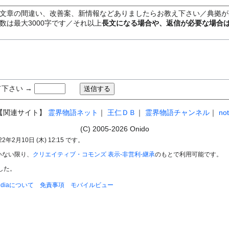
文章の間違い、改善案、新情報などありましたらお教え下さい／典拠が
数は最大3000字です／それ以上
長文になる場合や、返信が必要な場合
下さい →
【関連サイト】
霊界物語ネット
｜
王仁ＤＢ
｜
霊界物語チャンネル
｜
no
(C) 2005-2026 Onido
2月10日 (木) 12:15 です。
いない限り、
クリエイティブ・コモンズ 表示-非営利-継承
のもとで利用可能です。
した。
pediaについて
免責事項
モバイルビュー