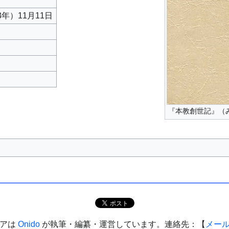
3年）11月11日
『本教創世記』（
ィアは
Onido
が執筆・編纂・運営しています。連絡先：【
メー