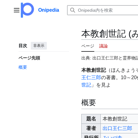
コ
ン
Onipedia
メインメニュー
テ
ン
ツ
本教創世記 (
に
ス
目次
非表示
ページ
議論
キ
ッ
ページ先頭
出典: 出口王仁三郎と霊界物語
プ
概要
本教創世記
（ほんきょう
王仁三郎
の著書。10～2
世記
」を見よ
概要
題名
本教創世記
著者
出口王仁三郎
発行所
みいづ舎