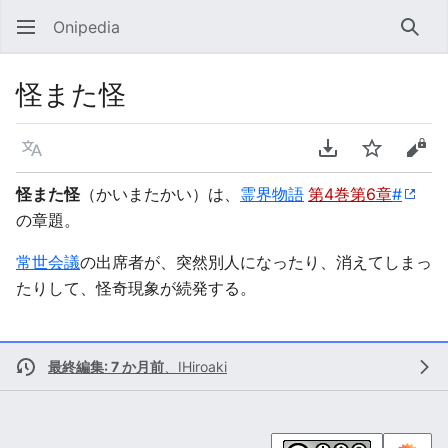
Onipedia
検索
怪また怪
言語
PDFをダウンロ
ウォッチ
ソー
怪また怪
（かいまたかい）は、
霊界物語
第4巻第6章
#
の章題。
常世会議
の出席者が、突然別人になったり、消えてしまっ
たりして、怪奇現象が続発する。
最終編集: 7 か月前
、
IHiroaki