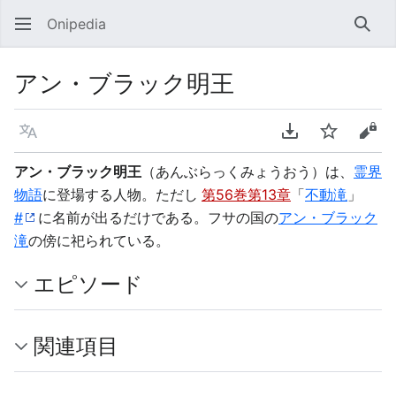
Onipedia
検索
アン・ブラック明王
言語
PDFをダウンロ
ウォッチ
ソー
アン・ブラック明王
（あんぶらっくみょうおう）は、
霊界
物語
に登場する人物。ただし
第56巻第13章
「
不動滝
」
#
に名前が出るだけである。フサの国の
アン・ブラック
滝
の傍に祀られている。
エピソード
関連項目