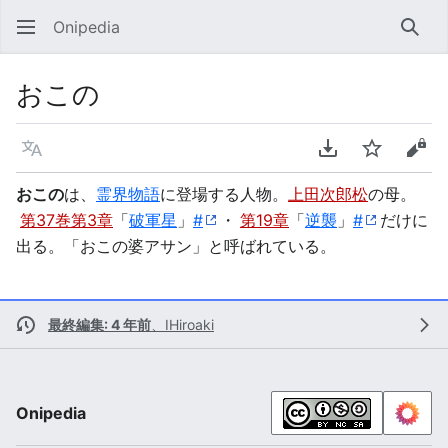
Onipedia
検索
おこの
言語
PDFをダウンロ
ウォッチ
ソー
おこの
は、
霊界物語
に登場する人物。
上田次郎松
の母。
第37巻第3章
「
破軍星
」
#
・
第19章
「
逆襲
」
#
だけに
出る。「おこの婆アサン」と呼ばれている。
最終編集: 4 年前
、
IHiroaki
Onipedia